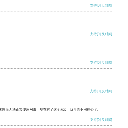
支持
[0]
反对
[0]
支持
[0]
反对
[0]
支持
[0]
反对
[0]
支持
[0]
反对
[0]
速慢而无法正常使用网络，现在有了这个app，我再也不用担心了。
支持
[0]
反对
[0]