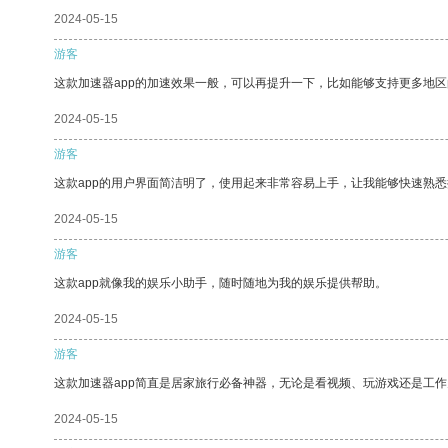
2024-05-15
游客
这款加速器app的加速效果一般，可以再提升一下，比如能够支持更多地
2024-05-15
游客
这款app的用户界面简洁明了，使用起来非常容易上手，让我能够快速熟悉
2024-05-15
游客
这款app就像我的娱乐小助手，随时随地为我的娱乐提供帮助。
2024-05-15
游客
这款加速器app简直是居家旅行必备神器，无论是看视频、玩游戏还是工
2024-05-15