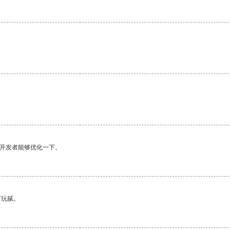
望开发者能够优化一下。
有玩腻。