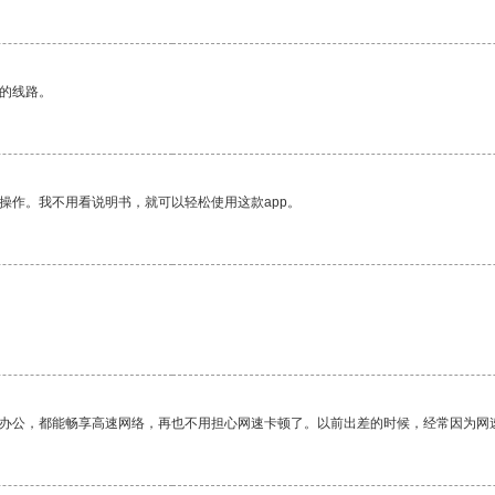
区的线路。
操作。我不用看说明书，就可以轻松使用这款app。
作办公，都能畅享高速网络，再也不用担心网速卡顿了。以前出差的时候，经常因为网