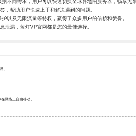
据不同需求，用户可以快速切换全球各地的服务器，畅享无
答，帮助用户快速上手和解决遇到的问题。
护以及无限流量等特权，赢得了众多用户的信赖和赞誉。
泄漏，蓝灯VP官网都是您的最佳选择。
野。
你在网络上自由移动。