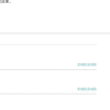
限流量。
支持
[0]
反对
[0]
支持
[0]
反对
[0]