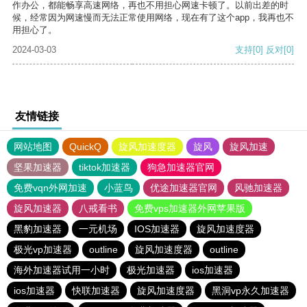
作办公，都能畅享高速网络，再也不用担心网速卡顿了。以前出差的时
候，经常因为网速慢而无法正常使用网络，现在有了这个app，我再也不
用担心了。
2024-03-03
支持
[0]
反对
[0]
友情链接
网站地图
QuickQ
旋风加速度器
旋风
旋风加速
坚果加速器
tiktok加速器
狗急加速器官网
免费vqn外网加速
小蓝鸟
优途加速器官网
风驰加速器
旋风加速器
八戒看书
免费vps加速器外网苹果版
黑豹加速器
一元机场
IOS加速器
旋风加速度器
极光vp加速器
outline
旋风加速度器
outline
海外加速器试用一小时
极光加速器
ios加速器
ios加速器
快联加速器
旋风加速度器
黑洞vp永久加速器