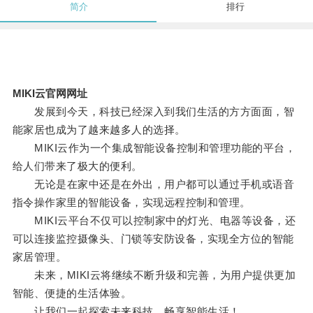
简介
排行
MIKI云官网网址
发展到今天，科技已经深入到我们生活的方方面面，智
能家居也成为了越来越多人的选择。
MIKI云作为一个集成智能设备控制和管理功能的平台，
给人们带来了极大的便利。
无论是在家中还是在外出，用户都可以通过手机或语音
指令操作家里的智能设备，实现远程控制和管理。
MIKI云平台不仅可以控制家中的灯光、电器等设备，还
可以连接监控摄像头、门锁等安防设备，实现全方位的智能
家居管理。
未来，MIKI云将继续不断升级和完善，为用户提供更加
智能、便捷的生活体验。
让我们一起探索未来科技，畅享智能生活！。