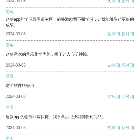
2024-03-03
支持
[0]
反对
[0]
游客
这款app的学习氛围很浓厚，能够激励我不断学习，让我能够取得更好的
成绩。
2024-03-03
支持
[0]
反对
[0]
游客
这款游戏的音乐非常优美，听了让人心旷神怡。
2024-03-03
支持
[0]
反对
[0]
游客
这个软件很好用
2024-03-03
支持
[0]
反对
[0]
游客
这款app的物流非常快捷，我下单后很快就能收到商品。
2024-03-03
支持
[0]
反对
[0]
游客