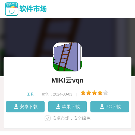
MIKI云vqn
工具
|
时间：2024-03-03
|
安卓下载
苹果下载
PC下载
安卓市场，安全绿色