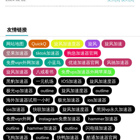
友情链接
网站地图
QuickQ
旋风加速度器
旋风
旋风加速
坚果加速器
tiktok加速器
狗急加速器官网
免费vqn外网加速
小蓝鸟
优途加速器官网
风驰加速器
旋风加速器
八戒看书
免费vps加速器外网苹果版
黑豹加速器
一元机场
IOS加速器
旋风加速度器
极光vp加速器
outline
旋风加速度器
outline
海外加速器试用一小时
极光加速器
ios加速器
ios加速器
快联加速器
旋风加速度器
黑洞vp永久加速器
免费vqn外网
instagram免费加速器
hammer加速器
outline
hammer加速器
outline
闪电猫加速器
飞狗加速器
outline
快鸭加速器
酷通加速器官网