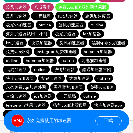
旋风加速器
八戒看书
免费vps加速器外网苹果版
黑豹加速器
一元机场
IOS加速器
旋风加速度器
极光vp加速器
outline
旋风加速度器
outline
海外加速器试用一小时
极光加速器
ios加速器
ios加速器
快联加速器
旋风加速度器
黑洞vp永久加速器
免费vqn外网
instagram免费加速器
hammer加速器
outline
hammer加速器
outline
闪电猫加速器
飞狗加速器
outline
快鸭加速器
酷通加速器官网
快连vρn加速器
安易加速器
大象加速器
outline
永久免费vqn加速外网
黑洞官方加速器
免费vqn加速
火箭加速器
ios加速器
一元机场
outline
telegeram苹果加速器
猎豹vp加速器官网
快连加速器app
快柠檬加速器
香蕉加速器官网正版
永久免费使用的加速器
下载
2.274437s
首页
安卓
苹果
排行
推荐