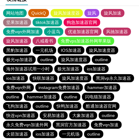
网站地图
QuickQ
旋风加速度器
旋风
旋风加速
坚果加速器
tiktok加速器
狗急加速器官网
免费vqn外网加速
小蓝鸟
优途加速器官网
风驰加速器
旋风加速器
八戒看书
免费vps加速器外网苹果版
黑豹加速器
一元机场
IOS加速器
旋风加速度器
极光vp加速器
outline
旋风加速度器
outline
海外加速器试用一小时
极光加速器
ios加速器
ios加速器
快联加速器
旋风加速度器
黑洞vp永久加速器
免费vqn外网
instagram免费加速器
hammer加速器
outline
hammer加速器
outline
闪电猫加速器
飞狗加速器
outline
快鸭加速器
酷通加速器官网
快连vρn加速器
安易加速器
大象加速器
outline
永久免费vqn加速外网
黑洞官方加速器
免费vqn加速
火箭加速器
ios加速器
一元机场
outline