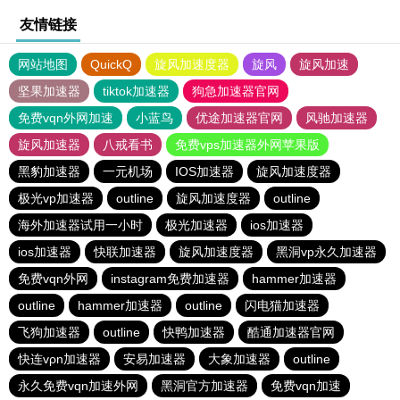
友情链接
网站地图
QuickQ
旋风加速度器
旋风
旋风加速
坚果加速器
tiktok加速器
狗急加速器官网
免费vqn外网加速
小蓝鸟
优途加速器官网
风驰加速器
旋风加速器
八戒看书
免费vps加速器外网苹果版
黑豹加速器
一元机场
IOS加速器
旋风加速度器
极光vp加速器
outline
旋风加速度器
outline
海外加速器试用一小时
极光加速器
ios加速器
ios加速器
快联加速器
旋风加速度器
黑洞vp永久加速器
免费vqn外网
instagram免费加速器
hammer加速器
outline
hammer加速器
outline
闪电猫加速器
飞狗加速器
outline
快鸭加速器
酷通加速器官网
快连vρn加速器
安易加速器
大象加速器
outline
永久免费vqn加速外网
黑洞官方加速器
免费vqn加速