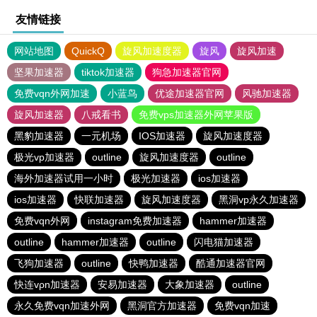
友情链接
网站地图
QuickQ
旋风加速度器
旋风
旋风加速
坚果加速器
tiktok加速器
狗急加速器官网
免费vqn外网加速
小蓝鸟
优途加速器官网
风驰加速器
旋风加速器
八戒看书
免费vps加速器外网苹果版
黑豹加速器
一元机场
IOS加速器
旋风加速度器
极光vp加速器
outline
旋风加速度器
outline
海外加速器试用一小时
极光加速器
ios加速器
ios加速器
快联加速器
旋风加速度器
黑洞vp永久加速器
免费vqn外网
instagram免费加速器
hammer加速器
outline
hammer加速器
outline
闪电猫加速器
飞狗加速器
outline
快鸭加速器
酷通加速器官网
快连vρn加速器
安易加速器
大象加速器
outline
永久免费vqn加速外网
黑洞官方加速器
免费vqn加速