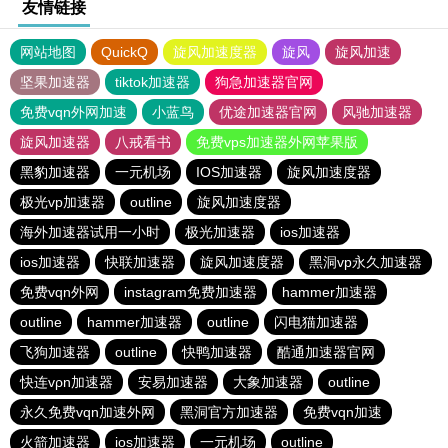
友情链接
网站地图
QuickQ
旋风加速度器
旋风
旋风加速
坚果加速器
tiktok加速器
狗急加速器官网
免费vqn外网加速
小蓝鸟
优途加速器官网
风驰加速器
旋风加速器
八戒看书
免费vps加速器外网苹果版
黑豹加速器
一元机场
IOS加速器
旋风加速度器
极光vp加速器
outline
旋风加速度器
海外加速器试用一小时
极光加速器
ios加速器
ios加速器
快联加速器
旋风加速度器
黑洞vp永久加速器
免费vqn外网
instagram免费加速器
hammer加速器
outline
hammer加速器
outline
闪电猫加速器
飞狗加速器
outline
快鸭加速器
酷通加速器官网
快连vρn加速器
安易加速器
大象加速器
outline
永久免费vqn加速外网
黑洞官方加速器
免费vqn加速
火箭加速器
ios加速器
一元机场
outline