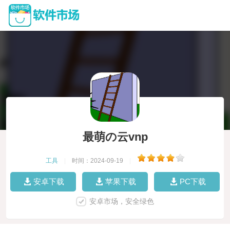
最萌の云vnp
工具
|
时间：2024-09-19
|
安卓下载
苹果下载
PC下载
安卓市场，安全绿色