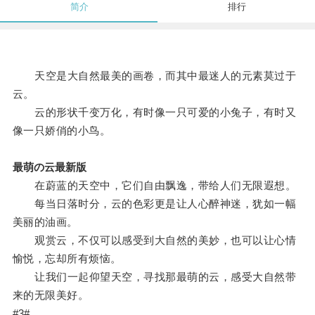
简介
排行
天空是大自然最美的画卷，而其中最迷人的元素莫过于
云。
云的形状千变万化，有时像一只可爱的小兔子，有时又
像一只娇俏的小鸟。
最萌の云最新版
在蔚蓝的天空中，它们自由飘逸，带给人们无限遐想。
每当日落时分，云的色彩更是让人心醉神迷，犹如一幅
美丽的油画。
观赏云，不仅可以感受到大自然的美妙，也可以让心情
愉悦，忘却所有烦恼。
让我们一起仰望天空，寻找那最萌的云，感受大自然带
来的无限美好。
#3#