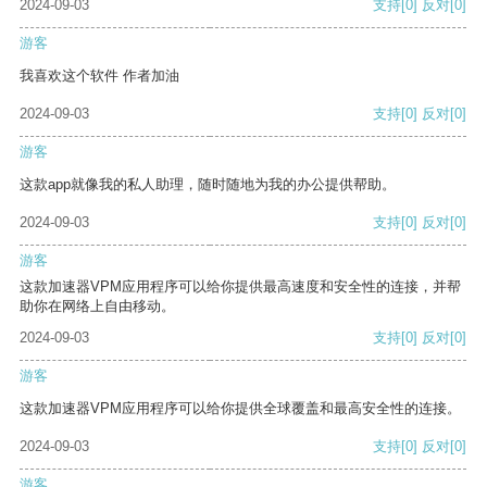
2024-09-03
支持
[0]
反对
[0]
游客
我喜欢这个软件 作者加油
2024-09-03
支持
[0]
反对
[0]
游客
这款app就像我的私人助理，随时随地为我的办公提供帮助。
2024-09-03
支持
[0]
反对
[0]
游客
这款加速器VPM应用程序可以给你提供最高速度和安全性的连接，并帮
助你在网络上自由移动。
2024-09-03
支持
[0]
反对
[0]
游客
这款加速器VPM应用程序可以给你提供全球覆盖和最高安全性的连接。
2024-09-03
支持
[0]
反对
[0]
游客