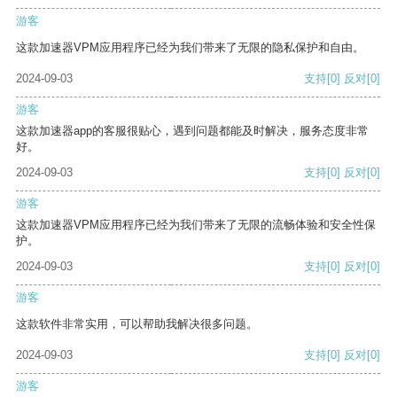
游客
这款加速器VPM应用程序已经为我们带来了无限的隐私保护和自由。
2024-09-03
支持
[0]
反对
[0]
游客
这款加速器app的客服很贴心，遇到问题都能及时解决，服务态度非常
好。
2024-09-03
支持
[0]
反对
[0]
游客
这款加速器VPM应用程序已经为我们带来了无限的流畅体验和安全性保
护。
2024-09-03
支持
[0]
反对
[0]
游客
这款软件非常实用，可以帮助我解决很多问题。
2024-09-03
支持
[0]
反对
[0]
游客