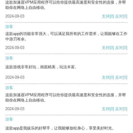
这款加速器VPM应用程序可以给你提供最高速度和安全性的连接，并帮
助你在网络上自由移动。
2024-09-03
支持
[0]
反对
[0]
游客
这款app的功能非常强大，可以满足我所有的工作需求，让我能够在工作
中游刃有余。
2024-09-03
支持
[0]
反对
[0]
游客
这款游戏非常好玩，画面精美，玩法丰富。
2024-09-03
支持
[0]
反对
[0]
游客
这款加速器VPM应用程序可以给你提供最高速度和安全性的连接，并帮
助你在网络上自由移动。
2024-09-03
支持
[0]
反对
[0]
游客
这款app是我娱乐的好帮手，让我能够放松身心，享受美好时光。