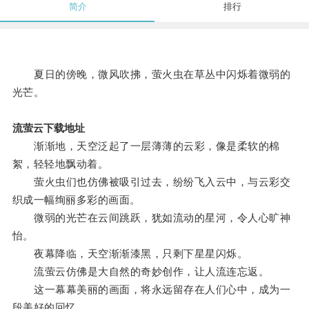
简介
排行
夏日的傍晚，微风吹拂，萤火虫在草丛中闪烁着微弱的
光芒。
流萤云下载地址
渐渐地，天空泛起了一层薄薄的云彩，像是柔软的棉
絮，轻轻地飘动着。
萤火虫们也仿佛被吸引过去，纷纷飞入云中，与云彩交
织成一幅绚丽多彩的画面。
微弱的光芒在云间跳跃，犹如流动的星河，令人心旷神
怡。
夜幕降临，天空渐渐漆黑，只剩下星星闪烁。
流萤云仿佛是大自然的奇妙创作，让人流连忘返。
这一幕幕美丽的画面，将永远留存在人们心中，成为一
段美好的回忆。