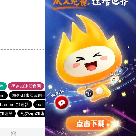
支持
[0]
反对
[0]
支持
[0]
反对
[0]
鸟
优途加速器官网
风驰加速器
旋风加速器
八戒看书
ine
海外加速器试用一小时
极光加速器
ios加速器
hammer加速器
outline
闪电猫加速器
飞狗加速器
加速器
免费vqn加速
火箭加速器
ios加速器
一元机场