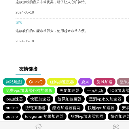
这款游戏的音乐非常优美，听了让人心旷神怡。
2024-05-18
游客
这款软件的功能非常强大，使用起来非常方便。
2024-05-18
友情链接
网站地图
QuickQ
旋风加速度器
旋风
旋风加速
坚果
免费vps加速器外网苹果版
黑豹加速器
一元机场
IOS加速
ios加速器
快联加速器
旋风加速度器
黑洞vp永久加速器
outline
快鸭加速器
酷通加速器官网
快连vρn加速器
安
outline
telegeram苹果加速器
猎豹vp加速器官网
快连加速器