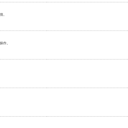
情。
悉操作。