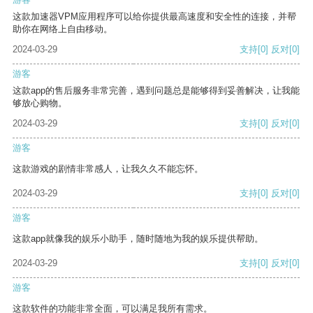
这款加速器VPM应用程序可以给你提供最高速度和安全性的连接，并帮
助你在网络上自由移动。
2024-03-29
支持
[0]
反对
[0]
游客
这款app的售后服务非常完善，遇到问题总是能够得到妥善解决，让我能
够放心购物。
2024-03-29
支持
[0]
反对
[0]
游客
这款游戏的剧情非常感人，让我久久不能忘怀。
2024-03-29
支持
[0]
反对
[0]
游客
这款app就像我的娱乐小助手，随时随地为我的娱乐提供帮助。
2024-03-29
支持
[0]
反对
[0]
游客
这款软件的功能非常全面，可以满足我所有需求。