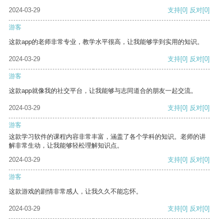
2024-03-29
支持
[0]
反对
[0]
游客
这款app的老师非常专业，教学水平很高，让我能够学到实用的知识。
2024-03-29
支持
[0]
反对
[0]
游客
这款app就像我的社交平台，让我能够与志同道合的朋友一起交流。
2024-03-29
支持
[0]
反对
[0]
游客
这款学习软件的课程内容非常丰富，涵盖了各个学科的知识。老师的讲
解非常生动，让我能够轻松理解知识点。
2024-03-29
支持
[0]
反对
[0]
游客
这款游戏的剧情非常感人，让我久久不能忘怀。
2024-03-29
支持
[0]
反对
[0]