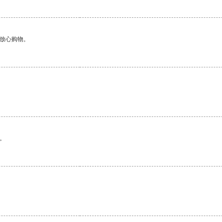
够放心购物。
。