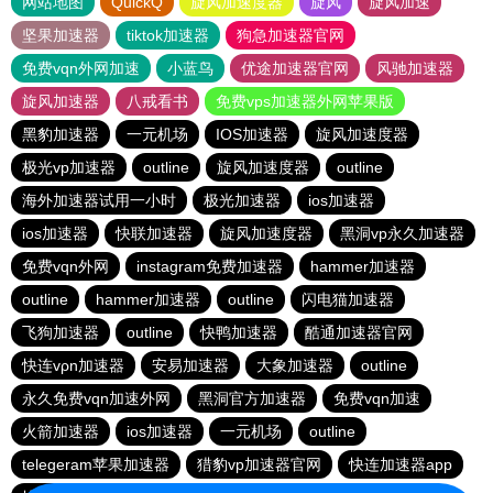
网站地图
QuickQ
旋风加速度器
旋风
旋风加速
坚果加速器
tiktok加速器
狗急加速器官网
免费vqn外网加速
小蓝鸟
优途加速器官网
风驰加速器
旋风加速器
八戒看书
免费vps加速器外网苹果版
黑豹加速器
一元机场
IOS加速器
旋风加速度器
极光vp加速器
outline
旋风加速度器
outline
海外加速器试用一小时
极光加速器
ios加速器
ios加速器
快联加速器
旋风加速度器
黑洞vp永久加速器
免费vqn外网
instagram免费加速器
hammer加速器
outline
hammer加速器
outline
闪电猫加速器
飞狗加速器
outline
快鸭加速器
酷通加速器官网
快连vρn加速器
安易加速器
大象加速器
outline
永久免费vqn加速外网
黑洞官方加速器
免费vqn加速
火箭加速器
ios加速器
一元机场
outline
telegeram苹果加速器
猎豹vp加速器官网
快连加速器app